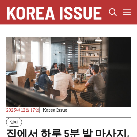
컨
KOREA ISSUE
텐
츠
로
건
너
뛰
기
2025년 12월 17일
Korea Issue
일반
집에서 하루 5분 발 마사지,