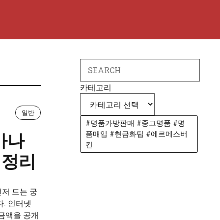
Search
카테고리
일반
#명품가방판매 #중고명품 #명
품매입 #현금화팁 #에르메스버
마나
킨
 정리
저 드는 궁
다. 인터넷
 금액을 공개