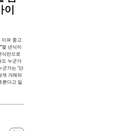
가이
는 이유 중고
 “몇 년식이
 연식만으로
라도 누군가
누군가는 ‘단
낮게 거래되
흐른다고 일