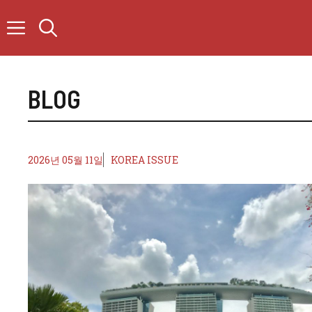
컨
텐
츠
로
건
너
BLOG
뛰
기
2026년 05월 11일
KOREA ISSUE