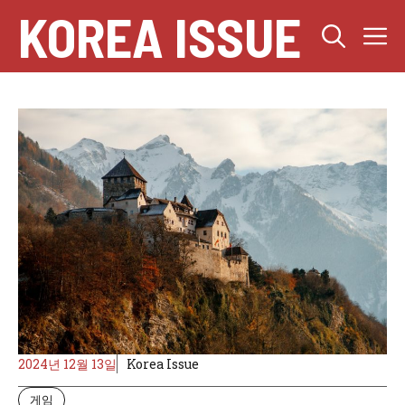
컨
KOREA ISSUE
텐
츠
로
건
너
뛰
기
2024년 12월 13일
Korea Issue
게임