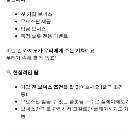
첫 가입 보너스
무료스핀 제공
입금 보너스
특정 슬롯 전용 이벤트
이런 건
카지노가 우리에게 주는 기회
예요.
우리가 손해 볼 게 없죠!
현실적인 팁:
가입 전
보너스 조건
을 잘 읽어보세요 (출금 조건
등)
무료스핀 받을 수 있는 슬롯을 위주로 플레이해보기
보너스만 따로 관리해서 그걸로만 플레이하기도 가
능