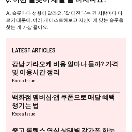
A. 슬롯마다 성향이 달라요. ‘잘 터진다’는 건 사람마다 다
르기 때문에, 여러 개 테스트해보고 자신에게 맞는 슬롯을
찾는 게 가장 좋아요.
LATEST ARTICLES
강남 가라오케 비용 얼마나 들까? 가격
및 이용시간 정리
Korea Issue
백화점 멤버십·앱 쿠폰으로 매달 혜택
챙기는 법
Korea Issue
중고 롤렉스 연식·상태별 감가폭 한눈