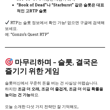
“Book of Dead”나 “Starburst” 같은 슬롯은 대표
적인 고RTP 슬롯
RTP는 슬롯 정보에서 확인 가능! 없으면 구글에 검색해
보세요.
예: “Gonzo’s Quest RTP”
마무리하며 – 슬롯, 결국은
즐기기 위한 게임
슬롯머신에서 꾸준히 돈을 버는 건 사실상 어렵습니다.
하지만
조금 더 오래, 조금 더 즐겁게, 조금 더 이길 확률을
높이는 건 가능
해요.
오늘 소개한 다섯 가지 전략만 잘 기억해도,