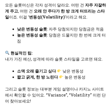
모든 슬롯머신은 각자 성격이 달라요. 어떤 건
자주 자잘하
게 주고
, 어떤 건
오래 안 주다가 한 방 크게 터뜨리는 스타
일
이죠. 이걸 ‘
변동성(Volatility)
’이라고 해요.
낮은 변동성 슬롯
: 자주 당첨되지만 당첨금은 적음
높은 변동성 슬롯
: 당첨은 드물지만 한 번에 크게 터
짐
현실적인 팁:
내가 가진 예산, 성격에 따라 슬롯 스타일을 고르면 돼요.
소액 오래 즐기고 싶다
낮은 변동성
짧고 굵게, 한 방 노린다
높은 변동성
그리고 슬롯 정보는 대부분 게임 설명이나 카지노 사이트
에서 확인할 수 있어요. “Variance”, “Volatility” 이런 단
어 찾아보세요!