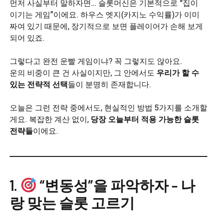
먼저 사실부터 말하자면… 슬롯머신은 기본적으로 “집이
이기는 게임”이에요. 하우스 엣지(카지노 수익률)가 이미
짜여 있기 때문에, 장기적으로 보면 플레이어가 손해 보게
되어 있죠.
그렇다고 완전 운빨 게임이냐? 꼭 그렇지도 않아요.
운의 비중이 큰 건 사실이지만, 그 안에서도
우리가 할 수
있는 전략적 선택
들이 분명히 존재합니다.
오늘은 그런 전략 중에서도, 현실적인 방법 5가지를 소개할
게요. 복잡한 계산 없이,
당장 오늘부터 적용 가능한 슬롯
전략들
이에요.
1.
“변동성”을 파악하자 – 나
랑 맞는 슬롯 고르기