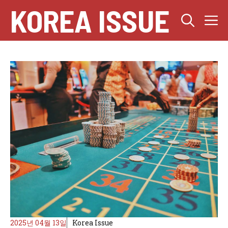
컨
KOREA ISSUE
텐
츠
로
건
너
뛰
기
2025년 04월 13일
Korea Issue