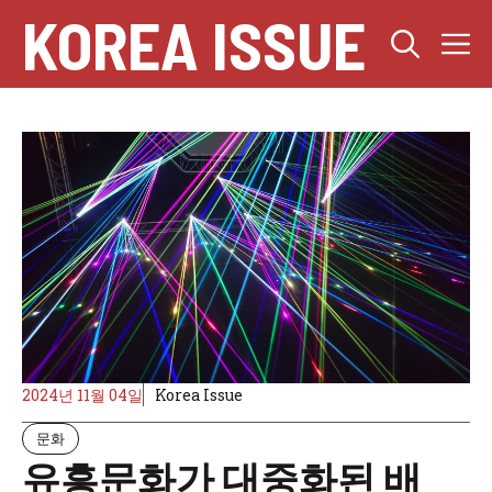
컨
KOREA ISSUE
텐
츠
로
건
너
뛰
기
2024년 11월 04일
Korea Issue
문화
유흥문화가 대중화된 배