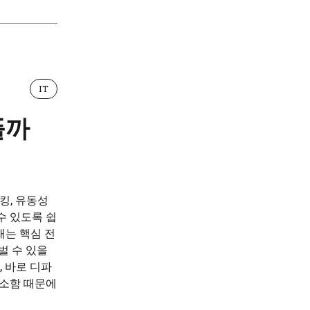
IT
풀까
킹, 유동성
수 있도록 쉽
내는 핵심 전
벌 수 있을
, 바로 디파
생소함 때문에