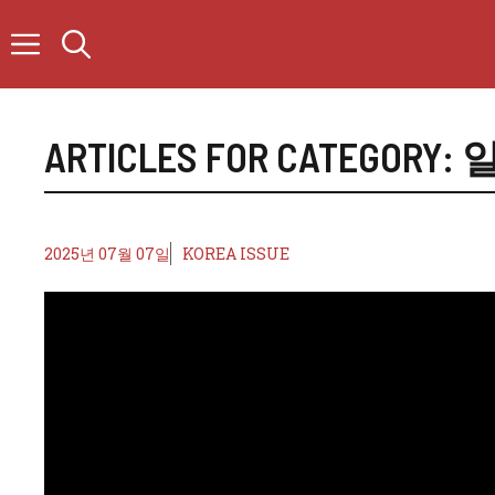
컨
텐
츠
로
건
너
ARTICLES FOR CATEGORY:
뛰
기
2025년 07월 07일
KOREA ISSUE