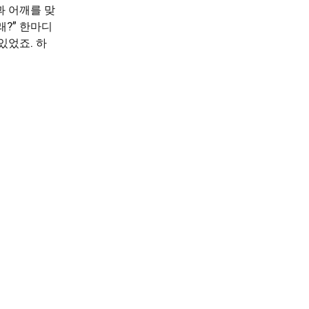
과 어깨를 맞
갈래?” 한마디
있었죠. 하