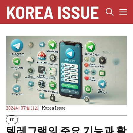
컨
KOREA ISSUE
텐
츠
로
건
너
뛰
기
2024년 07월 11일
Korea Issue
IT
텔레그램의 주요 기능과 활